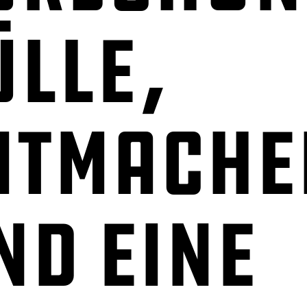
ülle,
itmache
nd eine