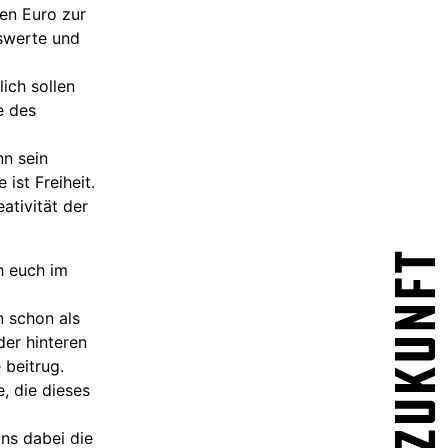
nen Euro zur
nswerte und
lich sollen
e des
nn sein
ist Freiheit.
ativität der
h euch im
n schon als
der hinteren
 beitrug.
, die dieses
ns dabei die