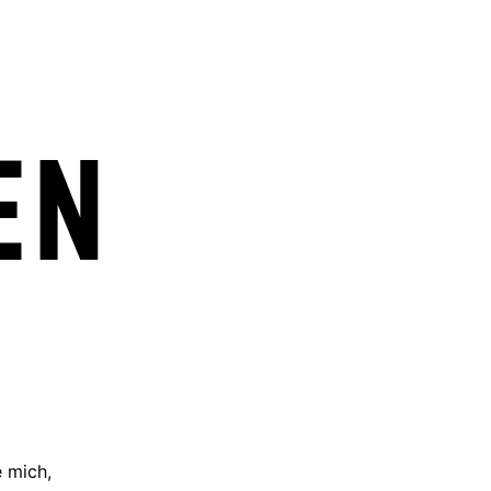
en
e mich,