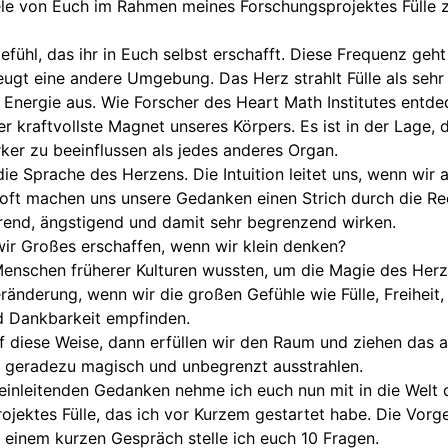
ele von Euch im Rahmen meines Forschungsprojektes Fülle 
 Gefühl, das ihr in Euch selbst erschafft. Diese Frequenz geht
eugt eine andere Umgebung. Das Herz strahlt Fülle als sehr
Energie aus. Wie Forscher des Heart Math Institutes entdec
r kraftvollste Magnet unseres Körpers. Es ist in der Lage,
ker zu beeinflussen als jedes anderes Organ.
ie Sprache des Herzens. Die Intuition leitet uns, wenn wir a
 oft machen uns unsere Gedanken einen Strich durch die Re
ierend, ängstigend und damit sehr begrenzend wirken.
ir Großes erschaffen, wenn wir klein denken?
Menschen früherer Kulturen wussten, um die Magie des Her
änderung, wenn wir die großen Gefühle wie Fülle, Freiheit,
d Dankbarkeit empfinden.
f diese Weise, dann erfüllen wir den Raum und ziehen das a
 geradezu magisch und unbegrenzt ausstrahlen.
einleitenden Gedanken nehme ich euch nun mit in die Welt 
ojektes Fülle, das ich vor Kurzem gestartet habe. Die Vor
In einem kurzen Gespräch stelle ich euch 10 Fragen.