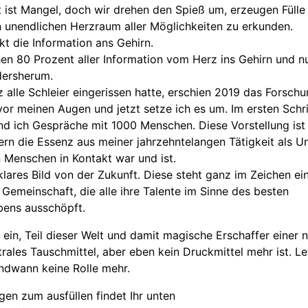
it ist Mangel, doch wir drehen den Spieß um, erzeugen Fülle
 unendlichen Herzraum aller Möglichkeiten zu erkunden.
t die Information ans Gehirn.
en 80 Prozent aller Information vom Herz ins Gehirn und n
dersherum.
 alle Schleier eingerissen hatte, erschien 2019 das Forsch
vor meinen Augen und jetzt setze ich es um. Im ersten Schri
d ich Gespräche mit 1000 Menschen. Diese Vorstellung ist
ern die Essenz aus meiner jahrzehntelangen Tätigkeit als U
n Menschen in Kontakt war und ist.
klares Bild von der Zukunft. Diese steht ganz im Zeichen ei
Gemeinschaft, die alle ihre Talente im Sinne des besten
ens ausschöpft.
 ein, Teil dieser Welt und damit magische Erschaffer einer n
rales Tauschmittel, aber eben kein Druckmittel mehr ist. Le
endwann keine Rolle mehr.
en zum ausfüllen findet Ihr unten