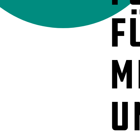
F
M
u