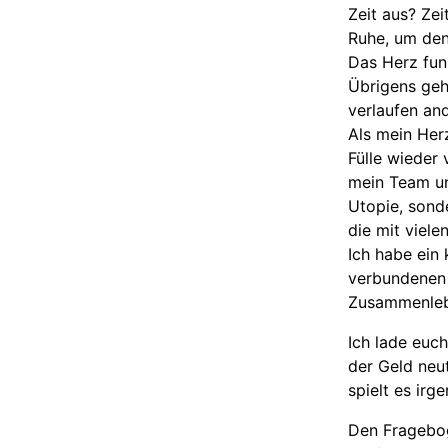
Zeit aus? Ze
Ruhe, um den
Das Herz funk
Übrigens geh
verlaufen an
Als mein Herz
Fülle wieder 
mein Team un
Utopie, sond
die mit viele
Ich habe ein 
verbundenen 
Zusammenleb
Ich lade euch
der Geld neut
spielt es irg
Den Fragebog