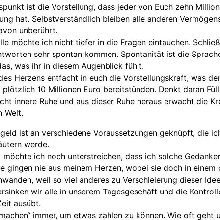
punkt ist die Vorstellung, dass jeder von Euch zehn Millio
gung hat. Selbstverständlich bleiben alle anderen Vermöge
avon unberührt.
lle möchte ich nicht tiefer in die Fragen eintauchen. Schließ
ntworten sehr spontan kommen. Spontanität ist die Sprach
das, was ihr in diesem Augenblick fühlt.
des Herzens entfacht in euch die Vorstellungskraft, was de
plötzlich 10 Millionen Euro bereitstünden. Denkt daran Fülle 
acht innere Ruhe und aus dieser Ruhe heraus erwacht die Kre
n Welt.
geld ist an verschiedene Voraussetzungen geknüpft, die ic
äutern werde.
 möchte ich noch unterstreichen, dass ich solche Gedanke
Sie gingen nie aus meinem Herzen, wobei sie doch in einem 
wanden, weil so viel anderes zu Verschleierung dieser Idee
ersinken wir alle in unserem Tagesgeschäft und die Kontrolle
eit ausübt.
 machen“ immer, um etwas zahlen zu können. Wie oft geht u