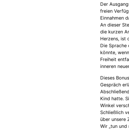
Der Ausgangs
freien Verfü
Einnahmen d
An dieser Ste
die kurzen A
Herzens, ist 
Die Sprache 
könnte, wenn 
Freiheit entf
inneren neue
Dieses Bonus
Gespräch erl
Abschließend
Kind hatte. 
Winkel versch
Schließlich v
über unsere Z
Wir „tun und