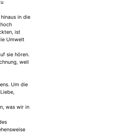
zu
 hinaus in die
 hoch
kten, ist
 die Umwelt
uf sie hören.
chnung, weil
zens. Um die
 Liebe,
n, was wir in
des
gehensweise