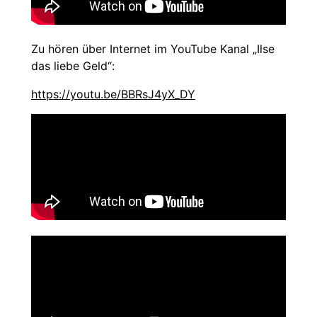
Zu hören über Internet im YouTube Kanal „Ilse
das liebe Geld“:
https://youtu.be/BBRsJ4yX_DY