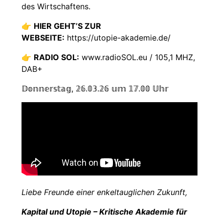
des Wirtschaftens.
👉
HIER GEHT’S ZUR
WEBSEITE:
https://utopie-akademie.de/
👉
RADIO SOL:
www.radioSOL.eu / 105,1 MHZ,
DAB+
𝔻𝕠𝕟𝕟𝕖𝕣𝕤𝕥𝕒𝕘, 𝟚𝟞.𝟘𝟛.𝟚𝟞 𝕦𝕞 𝟙𝟟.𝟘𝟘 𝕌𝕙𝕣
Liebe Freunde einer enkeltauglichen Zukunft,
Kapital und Utopie – Kritische Akademie für