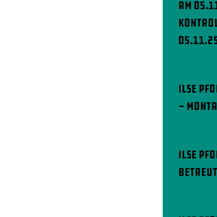
am 05.1
Kontrol
05.11.2
Ilse Pf
- Monta
Ilse Pf
betreut