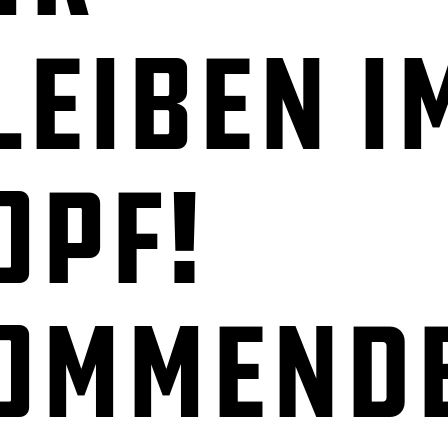
leiben i
opf!
ommend