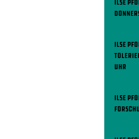
Ilse Pf
Donners
Ilse Pfo
Tolerie
Uhr
Ilse Pf
Forschu