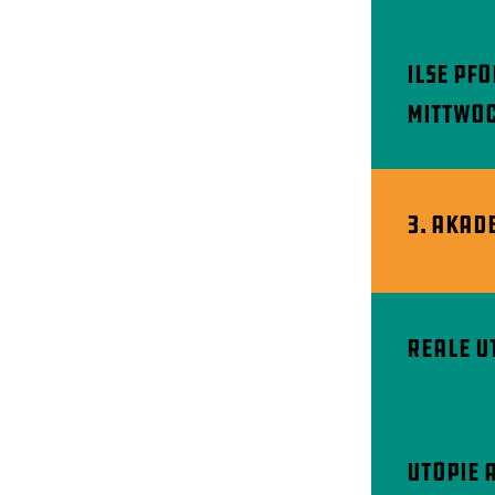
Ilse Pf
Mittwoc
3. AKAD
Reale U
Utopie 