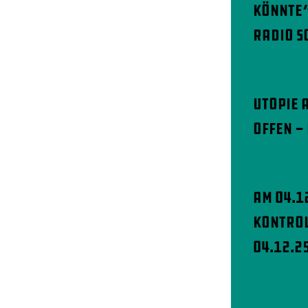
könnte“
Radio S
Utopie 
offen -
Am 04.1
Kontrol
04.12.2