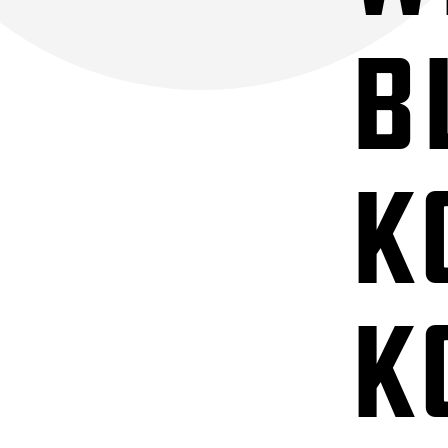
b
K
K