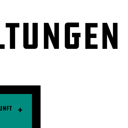
ltungen
unft
+