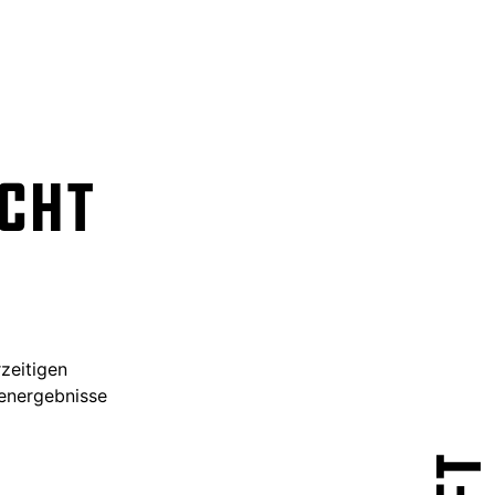
cht
zeitigen
ienergebnisse