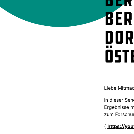
Ber
Dor
öst
Liebe Mitmac
In dieser Se
Ergebnisse me
zum Forschun
(
https://yo