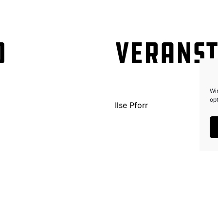
o
Veranst
Wi
opt
Ilse Pforr